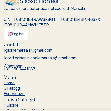
La tua dimora autentica nel cuore di Marsala.
CIN: IT081011B4RAW3K8GT - IT081011B4BPJ4637X -
IT081011B44MWMF5TR
English
Contatti
ilglicinemarsala@gmail.com
ilcortiledisanmichelemarsala@gmail.com
Whatsapp:
+39 3500441087
Menu
Home
Gli alloggi
Esperienze
I nostri alloggi
Il Glicine
Il Cortile di San Michele