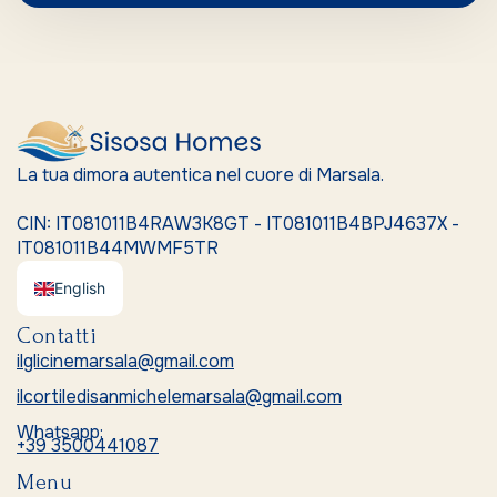
La tua dimora autentica nel cuore di Marsala.
CIN: IT081011B4RAW3K8GT - IT081011B4BPJ4637X -
IT081011B44MWMF5TR
English
Contatti
ilglicinemarsala@gmail.com
ilcortiledisanmichelemarsala@gmail.com
Whatsapp:
+39 3500441087
Menu